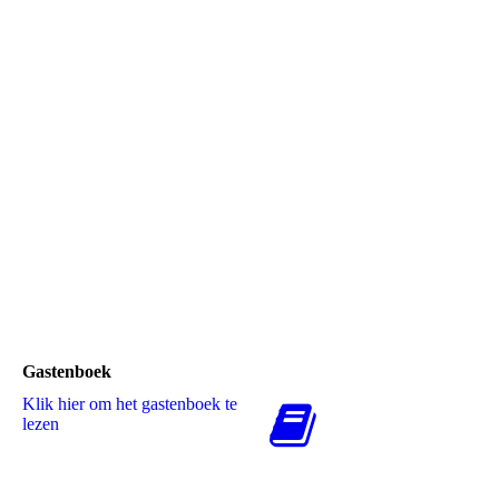
Feyenoord-OFK Belgrado
Feyenoord-MVV
Gastenboek
Klik hier om het gastenboek te
lezen