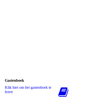
Feyenoord-FC Volendam
Sparta-Feyenoord
Gastenboek
Klik hier om het gastenboek te
lezen