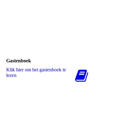
Feyenoord-Telstar
Feyenoord-Dinamo Boekarest
ajax-Feyenoord
Gastenboek
Klik hier om het gastenboek te
lezen