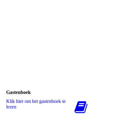
Feyenoord-Roda JC
Fenerbahce-Feyenoord
Gastenboek
Klik hier om het gastenboek te
lezen