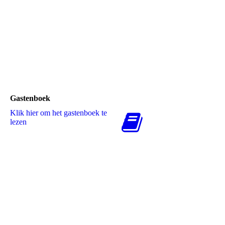
Feyenoord-Excelsior
FC Twente-Feyenoord
Feyenoord-Juventus
Gastenboek
Klik hier om het gastenboek te
lezen